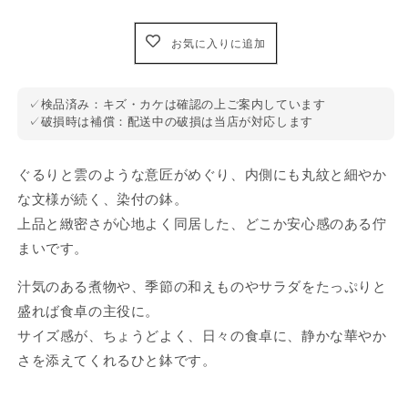
伊
伊
万
万
お気に入りに追加
里
里
鉢
鉢
✓
検品済み：キズ・カケは確認の上ご案内しています
の
の
✓
破損時は補償：配送中の破損は当店が対応します
数
数
量
量
ぐるりと雲のような意匠がめぐり、内側にも丸紋と細やか
を
を
減
増
な文様が続く、染付の鉢。
ら
や
上品と緻密さが心地よく同居した、どこか安心感のある佇
す
す
まいです。
汁気のある煮物や、季節の和えものやサラダをたっぷりと
盛れば食卓の主役に。
サイズ感が、ちょうどよく、日々の食卓に、静かな華やか
さを添えてくれるひと鉢です。