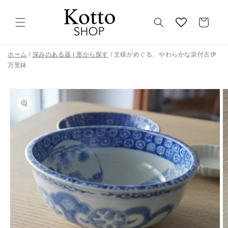
コンテ
カ
ンツに
進む
ー
ト
ホーム
/
深みのある器 | 形から探す
/
文様がめぐる、やわらかな染付古伊
万里鉢
商品情
報にス
キップ