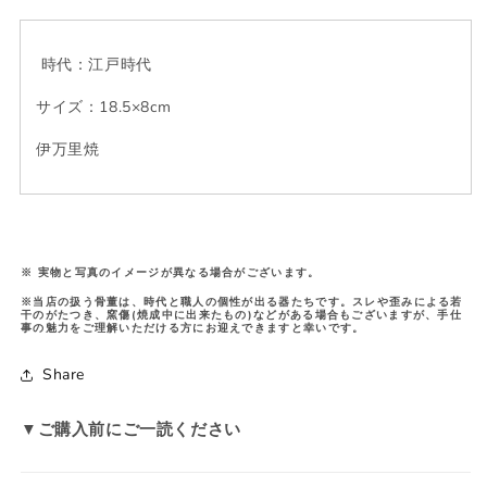
時代：江戸時代
サイズ：
18.5×8cm
伊万里焼
※ 実物と写真のイメージが異なる場合がございます。
※当店の扱う骨董は、時代と職人の個性が出る器たちです。スレや歪みによる若
干のがたつき、窯傷(焼成中に出来たもの)などがある場合もございますが、手仕
事の魅力をご理解いただける方にお迎えできますと幸いです。
Share
▼ご購入前にご一読ください