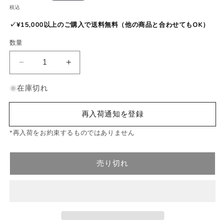
常
税込
価
✓
¥15,000以上のご購入で送料無料（他の商品と合わせてもOK）
格
数量
文
文
様
様
在庫切れ
が
が
め
め
再入荷通知を登録
ぐ
ぐ
る、
る、
*再入荷をお約束するものではありません
や
や
わ
わ
ら
ら
売り切れ
か
か
な
な
染
染
付
付
古
古