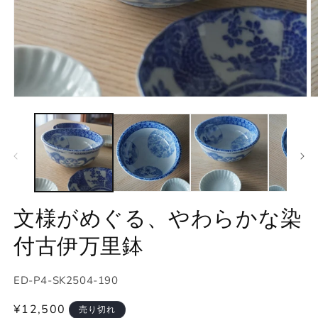
モ
ー
ダ
ル
で
メ
デ
ィ
ア
文様がめぐる、やわらかな染
(1)
(2
を
付古伊万里鉢
開
く
SKU:
ED-P4-SK2504-190
通
¥12,500
売り切れ