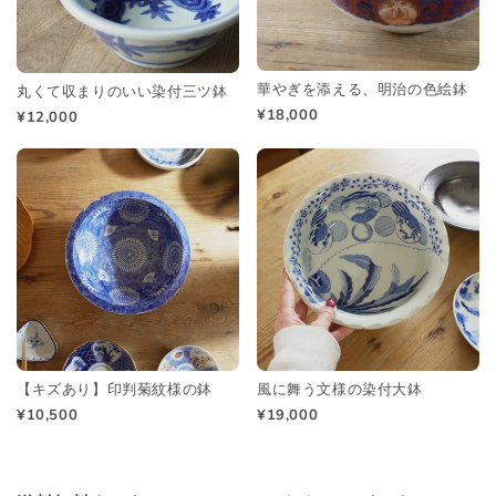
華やぎを添える、明治の色絵鉢
丸くて収まりのいい染付三ツ鉢
¥18,000
¥12,000
【キズあり】印判菊紋様の鉢
風に舞う文様の染付大鉢
¥10,500
¥19,000